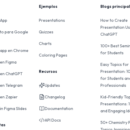
Ejemplos
Blogs principa
 App
Presentations
How to Create
Presentation Us
o para Google
Quizzes
ChatGPT
Charts
100+ Best Semin
s.app en Chrome
for Students
Coloring Pages
 en Figma
Easy Topics for
Recursos
Presentation: 1
s en ChatGPT
for Students an
 en Telegram
Updates
Professionals
 en Zapier
Changelog
Kid-Friendly Top
Presentations: 
in Figma Slides
Documentation
and Engaging I
API Docs
50+ Chemistry 
tas
Topics: Inspiring