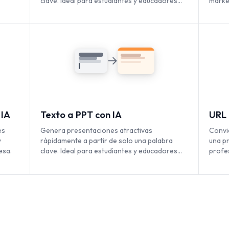
clave. Ideal para estudiantes y educadores
marke
bles
que necesitan diapositivas rápidas y ricas en
alcan
contenido.
 IA
Texto a PPT con IA
URL 
es
Genera presentaciones atractivas
Convi
y
rápidamente a partir de solo una palabra
una p
esa.
clave. Ideal para estudiantes y educadores
profe
que necesitan diapositivas rápidas y ricas en
prese
contenido.