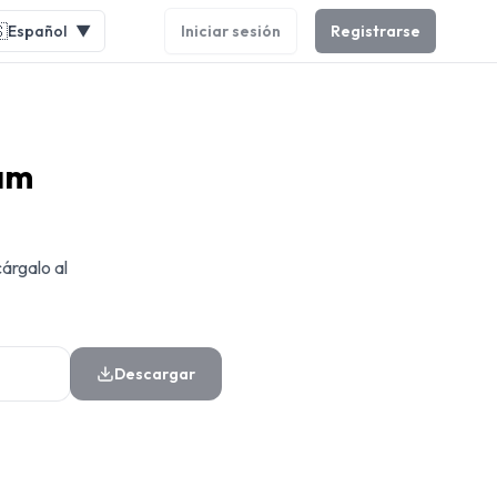

Español
▼
Iniciar sesión
Registrarse
am
árgalo al
Descargar