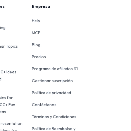
les
Empresa
Help
ing
MCP
Blog
ar Topics
Precios
Programa de afiliados 💵
00+ Ideas
d
Gestionar suscripción
Política de privacidad
ics for
100+ Fun
Contáctanos
deas
Términos y Condiciones
Presentation
Política de Reembolso y
 Ideas for