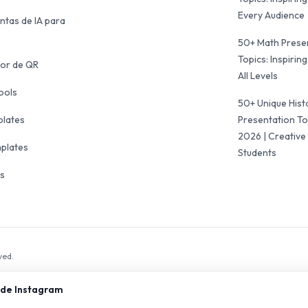
Every Audience
ntas de IA para
50+ Math Prese
Topics: Inspiring
or de QR
All Levels
ools
50+ Unique Hist
plates
Presentation To
2026 | Creative 
mplates
Students
ls
ved.
 de Instagram