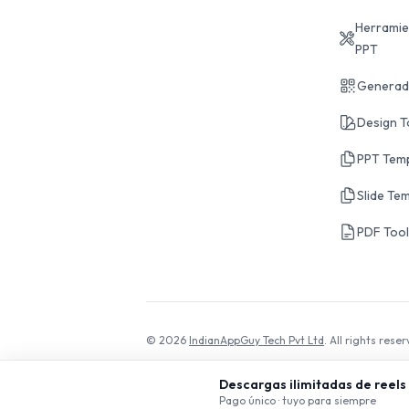
Herramie
PPT
Generad
Design T
PPT Tem
Slide Te
PDF Too
© 2026
IndianAppGuy Tech Pvt Ltd
. All rights reser
Descargas ilimitadas de reels
Pago único · tuyo para siempre