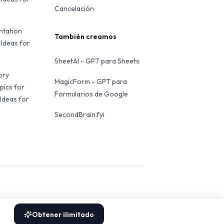
Cancelación
ntation
También creamos
 Ideas for
SheetAI - GPT para Sheets
ory
MagicForm - GPT para
pics for
Formularios de Google
Ideas for
SecondBrain.fyi
Obtener ilimitado