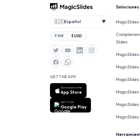
Footer
Soluciones
🇪🇸
Español
▼
MagicSlides
Complement
₹ INR
$ USD
Slides
MagicSlide
MagicSlides
GET THE APP
MagicSlide
Download on the
MagicSlides
App Store
GET IT ON
MagicSlides
Google Play
MagicSlides 
Herramien