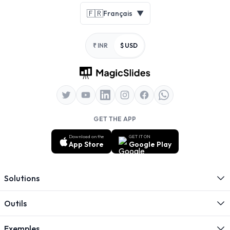
Footer
🇫🇷
Français
▼
₹ INR
$ USD
GET THE APP
Download on the
GET IT ON
App Store
Google Play
Solutions
Outils
Exemples