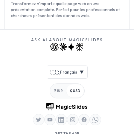
Transformez n'importe quelle page web en une
présentation complète. Parfait pour les professionnels et
chercheurs présentant des données web.
ASK AI ABOUT MAGICSLIDES
Footer
🇫🇷
Français
▼
₹ INR
$ USD
GET THE APP