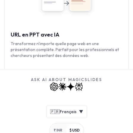
URL en PPT avec IA
Transformez n'importe quelle page web en une
présentation complète. Parfait pour les professionnels et
chercheurs présentant des données web.
ASK AI ABOUT MAGICSLIDES
Footer
🇫🇷
Français
▼
₹ INR
$ USD