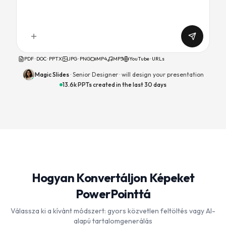
PDF · DOC · PPTX
JPG · PNG
MP4
MP3
YouTube · URLs
Magic Slides
· Senior Designer ·
will design your presentation
13.6k PPTs created in the last 30 days
Hogyan Konvertáljon Képeket
PowerPointtá
Válassza ki a kívánt módszert: gyors közvetlen feltöltés vagy AI-
alapú tartalomgenerálás