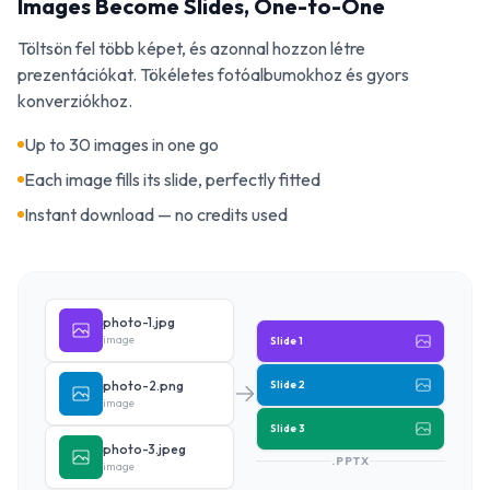
Images Become Slides, One-to-One
Töltsön fel több képet, és azonnal hozzon létre
prezentációkat. Tökéletes fotóalbumokhoz és gyors
konverziókhoz.
Up to 30 images in one go
Each image fills its slide, perfectly fitted
Instant download — no credits used
photo-1.jpg
image
Slide 1
photo-2.png
Slide 2
image
Slide 3
photo-3.jpeg
.PPTX
image