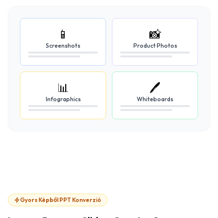
📱
📸
Screenshots
Product Photos
📊
🖊️
Infographics
Whiteboards
Gyors Képből PPT Konverzió