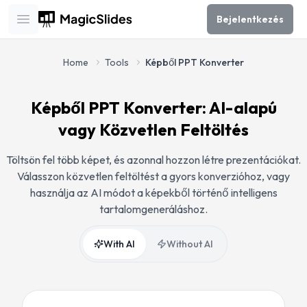
Bejelentkezés
Open main menu
Home
Tools
Képből PPT Konverter
Képből PPT Konverter: AI-alapú
vagy Közvetlen Feltöltés
Töltsön fel több képet, és azonnal hozzon létre prezentációkat.
Válasszon közvetlen feltöltést a gyors konverzióhoz, vagy
használja az AI módot a képekből történő intelligens
tartalomgeneráláshoz.
With AI
Without AI