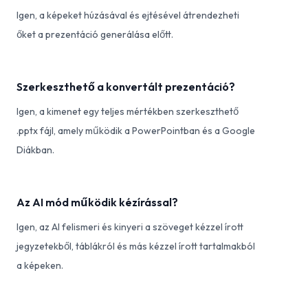
Igen, a képeket húzásával és ejtésével átrendezheti
őket a prezentáció generálása előtt.
Szerkeszthető a konvertált prezentáció?
Igen, a kimenet egy teljes mértékben szerkeszthető
.pptx fájl, amely működik a PowerPointban és a Google
Diákban.
Az AI mód működik kézírással?
Igen, az AI felismeri és kinyeri a szöveget kézzel írott
jegyzetekből, táblákról és más kézzel írott tartalmakból
a képeken.