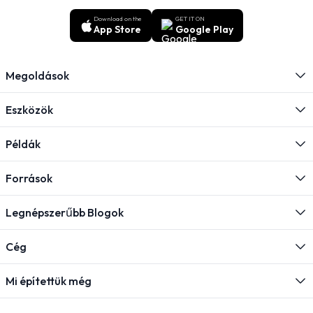
Download on the
GET IT ON
App Store
Google Play
Megoldások
Eszközök
Példák
Források
Legnépszerűbb Blogok
Cég
Mi építettük még