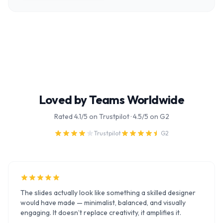
Loved by Teams Worldwide
Rated 4.1/5 on Trustpilot · 4.5/5 on G2
Trustpilot
G2
The slides actually look like something a skilled designer
would have made — minimalist, balanced, and visually
engaging. It doesn’t replace creativity, it amplifies it.