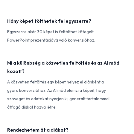
Hány képet tölthetek fel egyszerre?
Egyszerre akár 30 képet is feltölthet kötegelt
PowerPoint prezentációvá való konverzióhoz.
Mi a különbség a közvetlen feltöltés és az AI mód
között?
A közvetlen feltöltés egy képet helyez el diánként a
gyors konverzióhoz. Az AI mód elemzi a képeit, hogy
szöveget és adatokat nyerjen ki, generált tartalommal
átfogó diákat hozva létre.
Rendezhetem át a diákat?