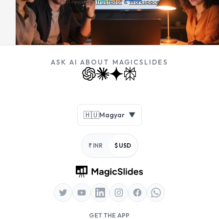
1,511 reviews ·
Trustpilot
&
Workspace
ASK AI ABOUT MAGICSLIDES
Footer
🇭🇺
Magyar
▼
₹ INR
$ USD
GET THE APP