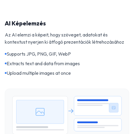
AI Képelemzés
Az AI elemzi a képeit, hogy szöveget, adatokat és
kontextust nyerjen ki átfogó prezentációk létrehozásához
Supports JPG, PNG, GIF, WebP
Extracts text and data from images
Upload multiple images at once