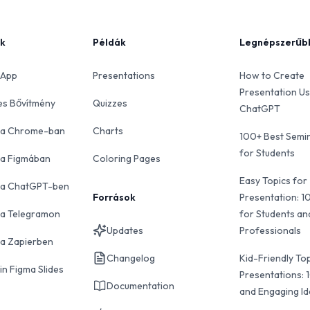
k
Példák
Legnépszerűb
 App
Presentations
How to Create
Presentation Us
es Bővítmény
Quizzes
ChatGPT
s a Chrome-ban
Charts
100+ Best Semin
for Students
 a Figmában
Coloring Pages
Easy Topics for
s a ChatGPT-ben
Források
Presentation: 1
 a Telegramon
for Students an
Updates
Professionals
 a Zapierben
Changelog
Kid-Friendly Top
in Figma Slides
Presentations: 
Documentation
and Engaging I