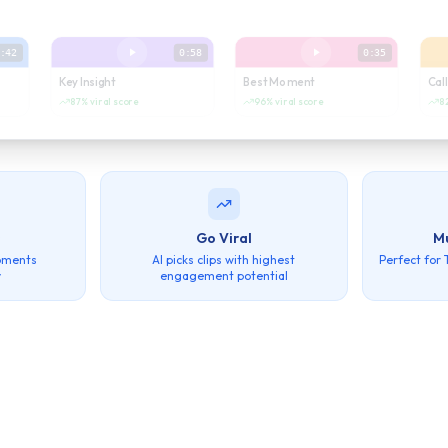
:42
0:58
0:35
Key Insight
Best Moment
Call
87%
viral score
96%
viral score
8
s
Go Viral
M
moments
AI picks clips with highest
Perfect for 
y
engagement potential