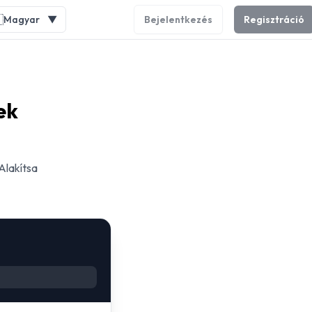

Magyar
▼
Bejelentkezés
Regisztráció
ek
Alakítsa