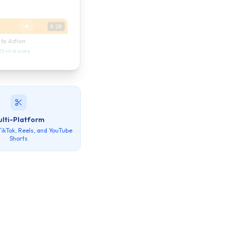
0:28
 to Action
2%
viral score
ulti-Platform
TikTok, Reels, and YouTube
Shorts