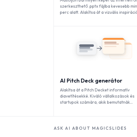
Másoljon bármilyen képet az internetről
szerkeszthető .pptx fájlba kevesebb min
perc alatt. Alakítsa át a vizuális inspiráci
azonnal teljesen testreszabható
prezentációkká.
AI Pitch Deck generátor
Alakítsa át a Pitch Decket informatív
diavetítésekké. Kiváló vállalkozások és
startupok számára, akik bemutatnák
üzletüket.
ASK AI ABOUT MAGICSLIDES