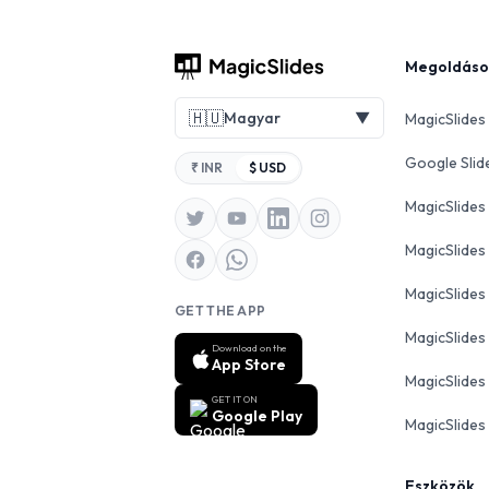
Footer
Megoldáso
🇭🇺
Magyar
▼
MagicSlides
Google Slid
₹ INR
$ USD
MagicSlide
MagicSlides
MagicSlide
GET THE APP
MagicSlides
Download on the
App Store
MagicSlides
GET IT ON
Google Play
MagicSlides 
Eszközök