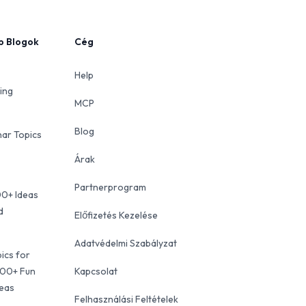
b Blogok
Cég
Help
ing
MCP
Blog
ar Topics
Árak
Partnerprogram
00+ Ideas
d
Előfizetés Kezelése
Adatvédelmi Szabályzat
ics for
100+ Fun
Kapcsolat
deas
Felhasználási Feltételek