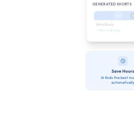
GENERATED SHORTS
0
Intro Hook
94%
viral score
Save Hour
AI finds the best 
automaticall