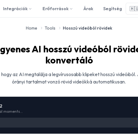
🇭
Integrációk
Erőforrások
Árak
Segítség
Home
Tools
Hosszú videóból rövidek
ngyenes AI hosszú videóból rövid
konvertáló
 hogy az AI megtalálja a legvírusosabb klipeket hosszú videóiból. 
órányi tartalmat vonzó rövid videókká automatikusan.
32
ral moments...