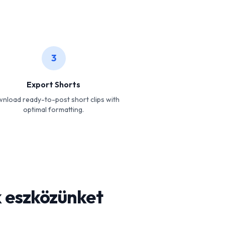
3
Export Shorts
nload ready-to-post short clips with
optimal formatting.
k eszközünket