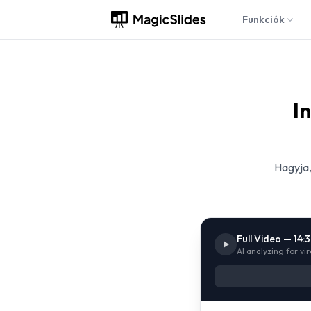
Funkciók
I
Hagyja,
Full Video — 14:
AI analyzing for vi