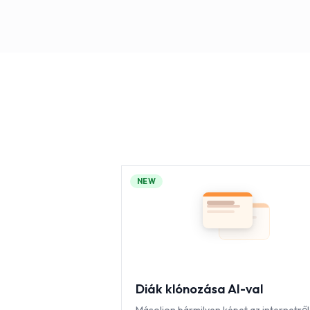
NEW
Diák klónozása AI-val