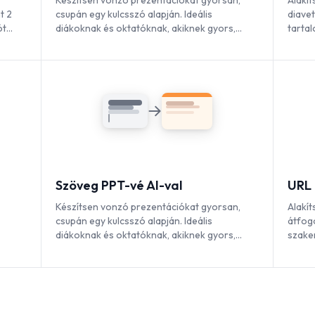
Készítsen vonzó prezentációkat gyorsan,
Alakí
t 2
csupán egy kulcsszó alapján. Ideális
diave
ót
diákoknak és oktatóknak, akiknek gyors,
tartal
tartalomgazdag diákra van szükségük.
szere
Szöveg PPT-vé AI-val
URL 
Készítsen vonzó prezentációkat gyorsan,
Alakí
csupán egy kulcsszó alapján. Ideális
átfog
diákoknak és oktatóknak, akiknek gyors,
szake
tartalomgazdag diákra van szükségük.
adato