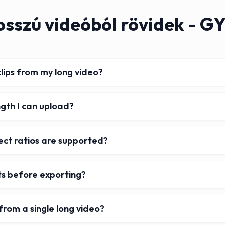
sszú videóból rövidek - G
clips from my long video?
gth I can upload?
ct ratios are supported?
cts before exporting?
from a single long video?