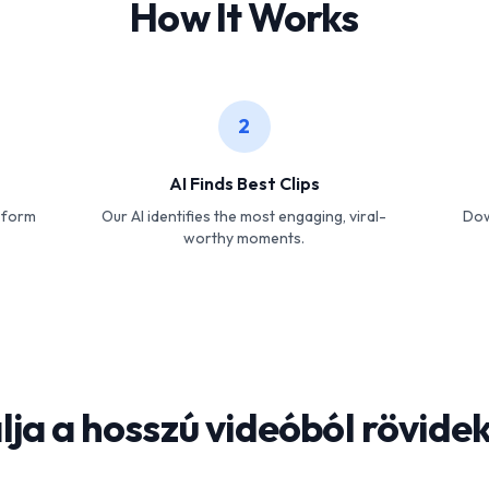
How It Works
2
AI Finds Best Clips
-form
Our AI identifies the most engaging, viral-
Dow
worthy moments.
lja a hosszú videóból rövide