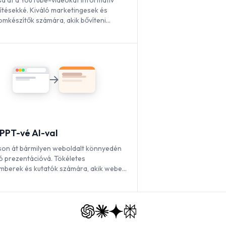
tsa át a YouTube-videókat informatív
títésekké. Kiváló marketingesek és
omkészítők számára, akik bővíteni
tnék videós tartalmaik elérhetőségét.
PPT-vé AI-val
tson át bármilyen weboldalt könnyedén
ó prezentációvá. Tökéletes
mberek és kutatók számára, akik webes
kat mutatnak be.