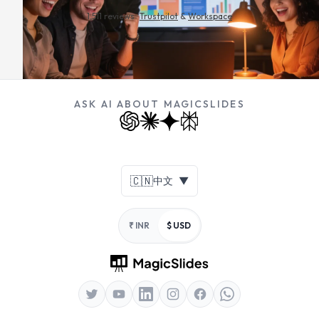
1,511 reviews ·
Trustpilot
&
Workspace
ASK AI ABOUT MAGICSLIDES
Footer
🇨🇳
中文
▼
₹ INR
$ USD