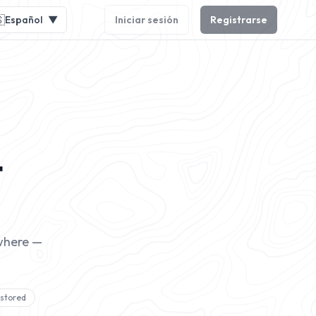

Español
▼
Iniciar sesión
Registrarse
t
ywhere —
t stored