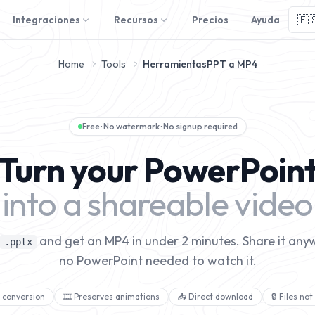
🇪
Integraciones
Recursos
Precios
Ayuda
Home
Tools
Herramientas
PPT a MP4
Free · No watermark · No signup required
Turn your PowerPoin
into a shareable video
and get an MP4 in under 2 minutes. Share it an
.pptx
no PowerPoint needed to watch it.
 conversion
🎞️ Preserves animations
📥 Direct download
🔒 Files no