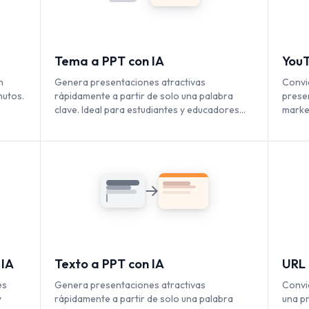
Tema a PPT con IA
YouT
n
Genera presentaciones atractivas
Convi
nutos.
rápidamente a partir de solo una palabra
prese
clave. Ideal para estudiantes y educadores
marke
bles
que necesitan diapositivas rápidas y ricas en
alcan
contenido.
 IA
Texto a PPT con IA
URL 
es
Genera presentaciones atractivas
Convi
y
rápidamente a partir de solo una palabra
una p