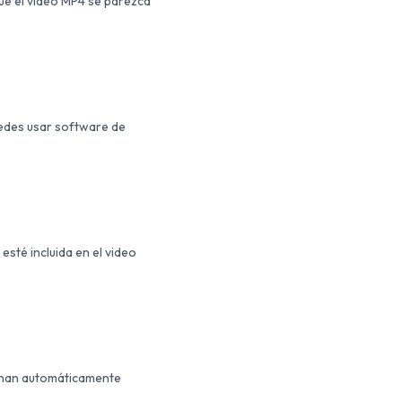
que el video MP4 se parezca
uedes usar software de
esté incluida en el video
minan automáticamente