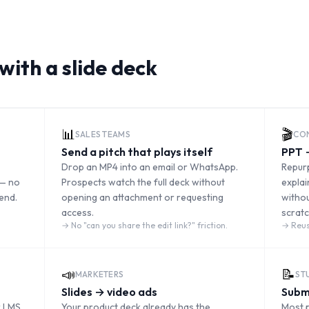
with a slide deck
📊
🎬
SALES TEAMS
CON
Send a pitch that plays itself
PPT 
Drop an MP4 into an email or WhatsApp.
Repurp
 — no
Prospects watch the full deck without
explai
end.
opening an attachment or requesting
witho
access.
scratc
→
No "can you share the edit link?" friction.
→
Reus
📣
📝
MARKETERS
ST
Slides → video ads
Subm
 LMS,
Your product deck already has the
Most 