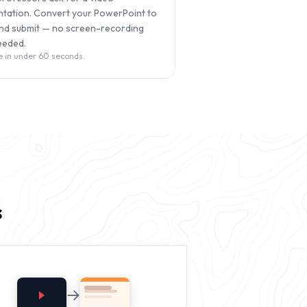
ntation. Convert your PowerPoint to
nd submit — no screen-recording
eeded.
 in under 60 seconds.
s