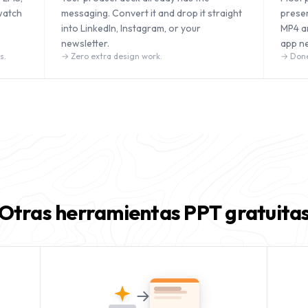
watch
messaging. Convert it and drop it straight
prese
into LinkedIn, Instagram, or your
MP4 a
newsletter.
app n
s.
→
Zero extra design work.
→
Done
Otras herramientas PPT gratuita