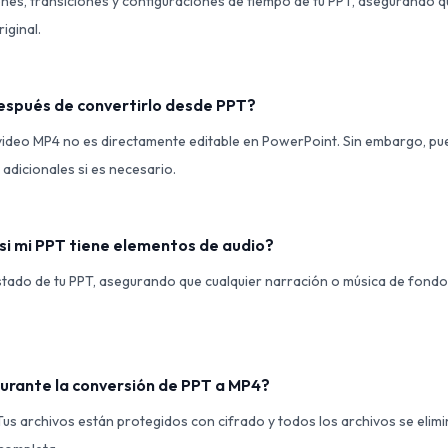
iones, transiciones y configuraciones de tiempo de tu PPT, asegurando 
iginal.
espués de convertirlo desde PPT?
 video MP4 no es directamente editable en PowerPoint. Sin embargo, p
 adicionales si es necesario.
4 si mi PPT tiene elementos de audio?
rustado de tu PPT, asegurando que cualquier narración o música de fondo 
durante la conversión de PPT a MP4?
 Tus archivos están protegidos con cifrado y todos los archivos se eli