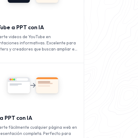
ube a PPT con IA
erte videos de YouTube en
ntaciones informativas. Excelente para
ters y creadores que buscan ampliar el
ce de su contenido en video.
a PPT con IA
erte fácilmente cualquier página web en
resentación completa. Perfecto para