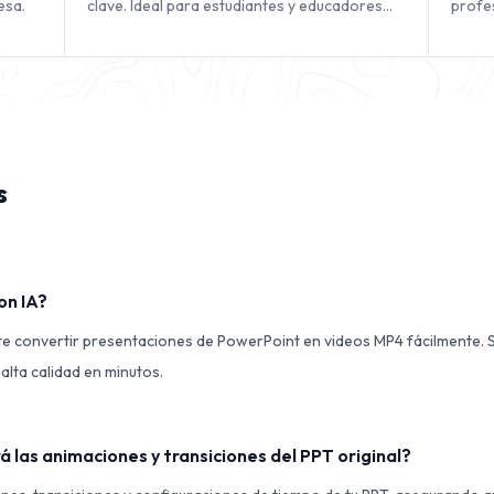
esa.
clave. Ideal para estudiantes y educadores
profe
que necesitan diapositivas rápidas y ricas en
prese
contenido.
s
on IA?
te convertir presentaciones de PowerPoint en videos MP4 fácilmente. 
 alta calidad en minutos.
 las animaciones y transiciones del PPT original?