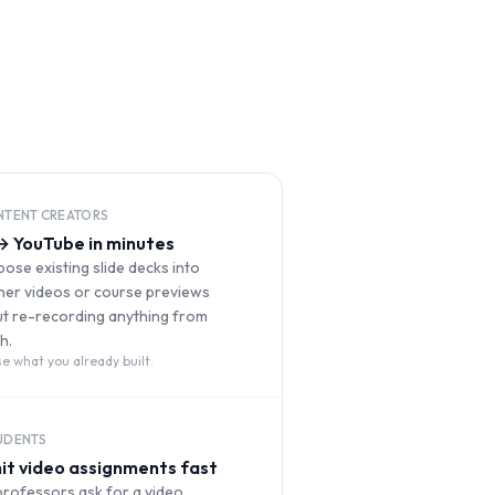
TENT CREATORS
→ YouTube in minutes
ose existing slide decks into
ner videos or course previews
ut re-recording anything from
h.
e what you already built.
UDENTS
it video assignments fast
professors ask for a video