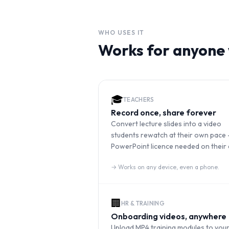
WHO USES IT
Works for anyone 
🎓
TEACHERS
Record once, share forever
Convert lecture slides into a video
students rewatch at their own pace
PowerPoint licence needed on their 
→
Works on any device, even a phone.
🏢
HR & TRAINING
Onboarding videos, anywhere
Upload MP4 training modules to your