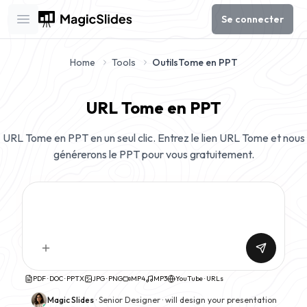
Se connecter
Open main menu
Home
Tools
Outils
Tome en PPT
URL Tome en PPT
URL Tome en PPT en un seul clic. Entrez le lien URL Tome et nous
générerons le PPT pour vous gratuitement.
PDF · DOC · PPTX
JPG · PNG
MP4
MP3
YouTube · URLs
Magic Slides
· Senior Designer ·
will design your presentation