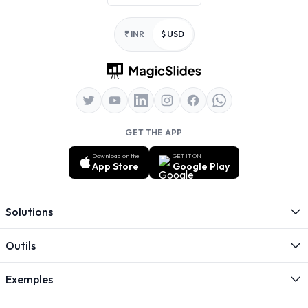
₹ INR
$ USD
GET THE APP
Download on the
GET IT ON
App Store
Google Play
Solutions
Outils
Exemples