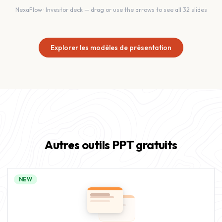
NexaFlow
·
Investor deck
— drag or use the arrows to see all
32
slides
Explorer les modèles de présentation
Autres outils PPT gratuits
NEW