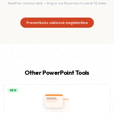
NexaFlow
·
Investor deck
— drag or use the arrows to see all
32
slides
Prezentációs sablonok megtekintése
Other PowerPoint Tools
NEW