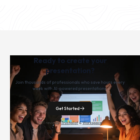
Ready to create your
presentation?
Join thousands of professionals who save hours every
week with AI-powered presentations.
Get Started
1,511 reviews ·
Trustpilot
&
Workspace