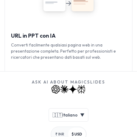
URL in PPT con IA
Converti facilmente qualsiasi pagina web in una
presentazione completa. Perfetto per professionisti e
ricercatori che presentano dati basati sul web.
ASK AI ABOUT MAGICSLIDES
Footer
🇮🇹
Italiano
▼
₹ INR
$ USD