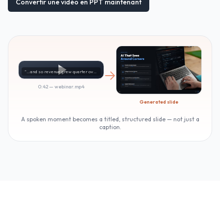
Convertir une vidéo en PPT maintenant
“…and so revenue grew quarter over quarter…”
0:42 — webinar.mp4
Generated slide
A spoken moment becomes a titled, structured slide — not just a
caption.