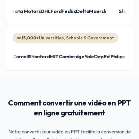
enz
Mahindra
Tata Motors
DHL
Ford
FedEx
Delta
Maersk
S
15,000+
Universities, Schools & Government
ornell
Stanford
MIT
Cambridge
Yale
DepEd Philippines
belajar.i
Comment convertir une vidéo en PPT
en ligne gratuitement
Notre convertisseur vidéo en PPT facilite la conversion de