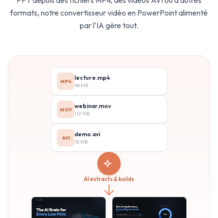
PPT depuis des fichiers MP4, des vidéos AVI ou d'autres
formats, notre convertisseur vidéo en PowerPoint alimenté
par l'IA gère tout.
lecture.mp4
MP4
48 MB
webinar.mov
MOV
112 MB
demo.avi
AVI
76 MB
AI extracts & builds