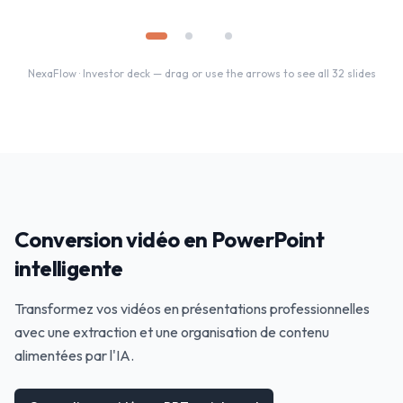
NexaFlow
·
Investor deck
— drag or use the arrows to see all
32
slides
Conversion vidéo en PowerPoint
intelligente
Transformez vos vidéos en présentations professionnelles
avec une extraction et une organisation de contenu
alimentées par l'IA.