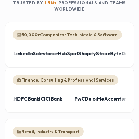
TRUSTED BY
1.5M+
PROFESSIONALS AND TEAMS
WORLDWIDE
50,000+
Companies · Tech, Media & Software
lix
LinkedIn
Salesforce
HubSpot
Shopify
Stripe
ByteDance
Cisc
Finance, Consulting & Professional Services
sche Bank
HDFC Bank
ICICI Bank
PwC
Deloitte
Accenture
Retail, Industry & Transport