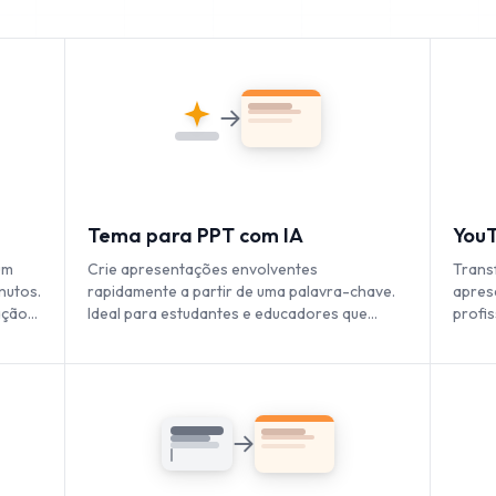
Tema para PPT com IA
YouT
um
Crie apresentações envolventes
Trans
nutos.
rapidamente a partir de uma palavra-chave.
apres
ação
Ideal para estudantes e educadores que
profi
precisam de slides ricos em conteúdo.
desej
conte