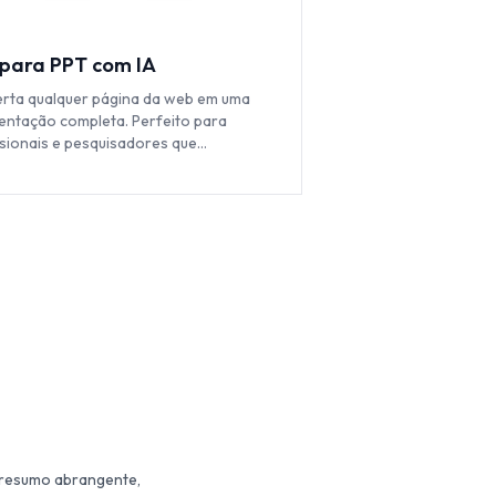
para PPT com IA
rta qualquer página da web em uma
entação completa. Perfeito para
ssionais e pesquisadores que
entam dados baseados na web.
 resumo abrangente,