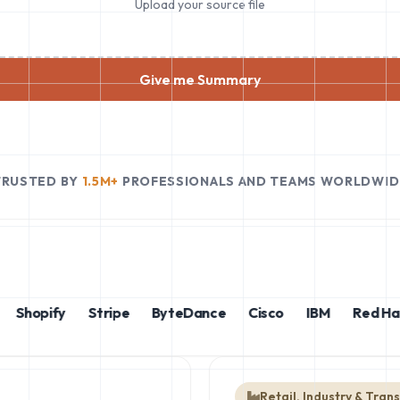
Upload your source file
Give me Summary
TRUSTED BY
1.5M+
PROFESSIONALS AND TEAMS WORLDWID
Shopify
Stripe
ByteDance
Cisco
IBM
Red Hat
Retail, Industry & Tran