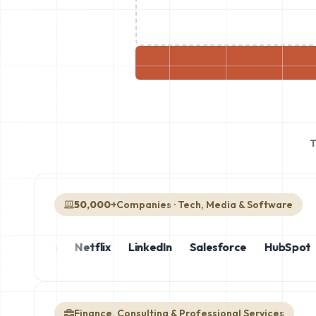
50,000+
Companies · Tech, Media & Software
Amazon
Netflix
LinkedIn
Salesforce
HubSpot
Finance, Consulting & Professional Services