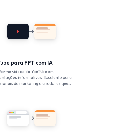
ube para PPT com IA
forme vídeos do YouTube em
entações informativas. Excelente para
ssionais de marketing e criadores que
am expandir o alcance de seus
údos em vídeo.