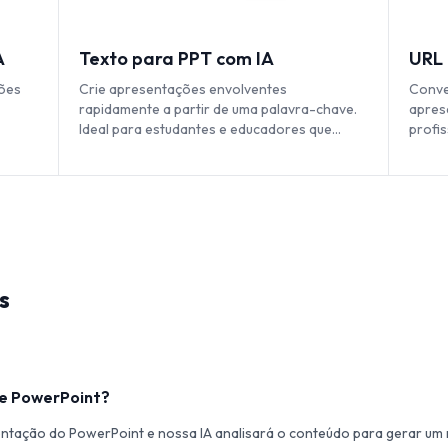
A
Texto para PPT com IA
URL 
ões
Crie apresentações envolventes
Conve
rapidamente a partir de uma palavra-chave.
apres
Ideal para estudantes e educadores que
profi
precisam de slides ricos em conteúdo.
apres
s
de PowerPoint?
entação do PowerPoint e nossa IA analisará o conteúdo para gerar um