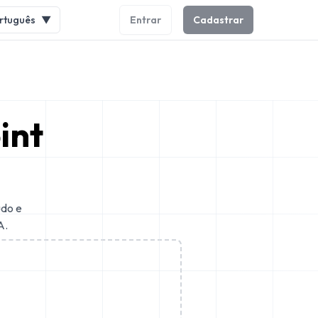
rtuguês
▼
Entrar
Cadastrar
int
udo e
A.