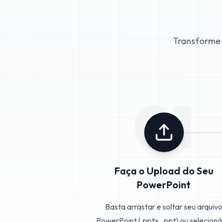
Transforme 
01
Faça o Upload do Seu
PowerPoint
Basta arrastar e soltar seu arquiv
PowerPoint (.pptx, .ppt) ou selecioná