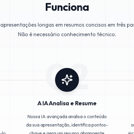
Funciona
apresentações longas em resumos concisos em três pas
Não é necessário conhecimento técnico.
02
A IA Analisa e Resume
Nossa IA avançada analisa o conteúdo
o
da sua apresentação, identifica pontos-
s
-lo
chave e gera um resumo abrangente
in