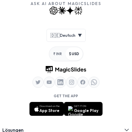
ASK AI ABOUT MAGICSLIDES
Footer
🇩🇪
Deutsch
▼
₹ INR
$ USD
GET THE APP
Download on the
GET IT ON
App Store
Google Play
Lösungen