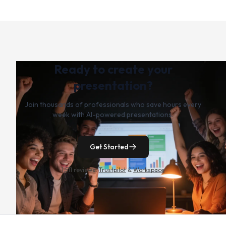
Ready to create your
presentation?
Join thousands of professionals who save hours every
week with AI-powered presentations.
Get Started
1,511 reviews ·
Trustpilot
&
Workspace