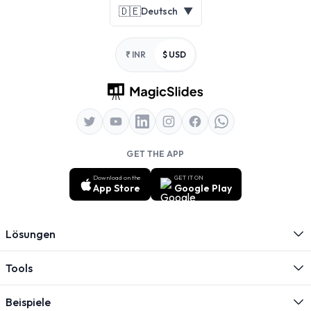
Footer
🇩🇪
Deutsch
▼
₹ INR
$ USD
GET THE APP
Download on the
GET IT ON
App Store
Google Play
Lösungen
Tools
Beispiele