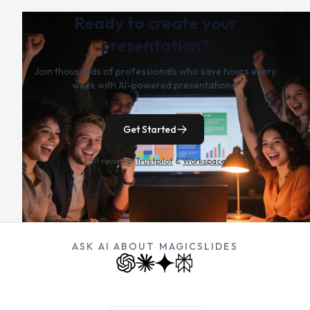
Ready to create your
presentation?
Join thousands of professionals who save hours every
week with AI-powered presentations.
Get Started
1,511 reviews ·
Trustpilot
&
Workspace
ASK AI ABOUT MAGICSLIDES