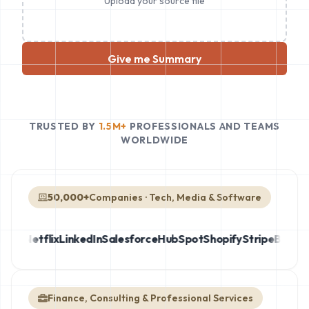
Upload your source file
Give me Summary
TRUSTED BY
1.5M+
PROFESSIONALS AND TEAMS
WORLDWIDE
50,000+
Companies · Tech, Media & Software
on
Netflix
LinkedIn
Salesforce
HubSpot
Shopify
Stripe
ByteDan
Finance, Consulting & Professional Services