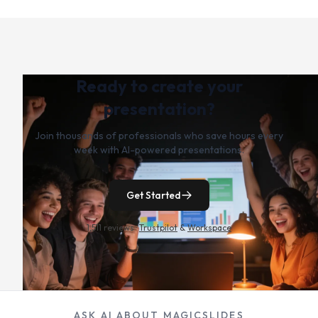
Ready to create your
presentation?
Join thousands of professionals who save hours every
week with AI-powered presentations.
Get Started
1,511 reviews ·
Trustpilot
&
Workspace
ASK AI ABOUT MAGICSLIDES