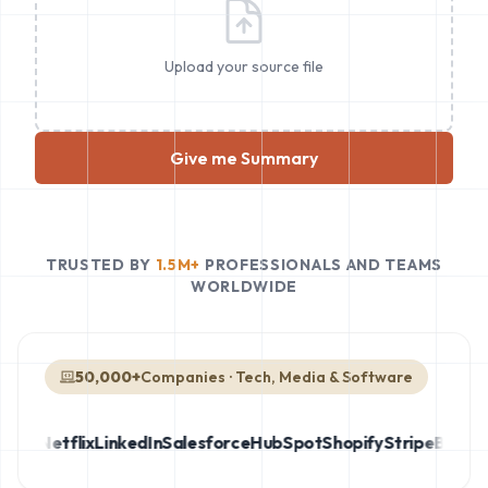
Upload your source file
Give me Summary
TRUSTED BY
1.5M+
PROFESSIONALS AND TEAMS
WORLDWIDE
50,000+
Companies · Tech, Media & Software
on
Netflix
LinkedIn
Salesforce
HubSpot
Shopify
Stripe
ByteDan