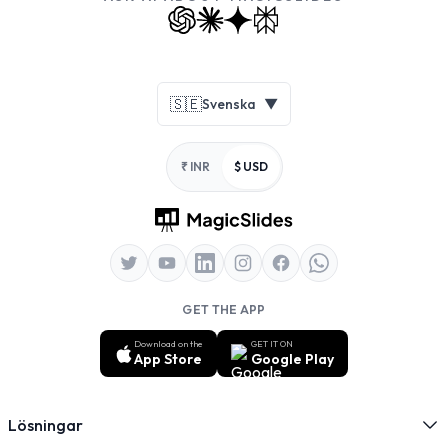
Footer
🇸🇪
Svenska
▼
₹ INR
$ USD
GET THE APP
Download on the
GET IT ON
App Store
Google Play
Lösningar