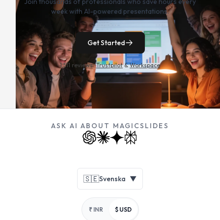
Join thousands of professionals who save hours every
week with AI-powered presentations.
Get Started
1,511 reviews ·
Trustpilot
&
Workspace
ASK AI ABOUT MAGICSLIDES
Footer
🇸🇪
Svenska
▼
₹ INR
$ USD